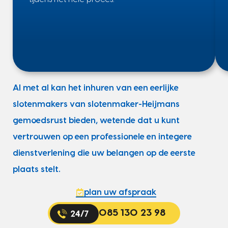
Al met al kan het inhuren van een eerlijke
slotenmakers van slotenmaker-Heijmans
gemoedsrust bieden, wetende dat u kunt
vertrouwen op een professionele en integere
dienstverlening die uw belangen op de eerste
plaats stelt.
plan uw afspraak
085 130 23 98