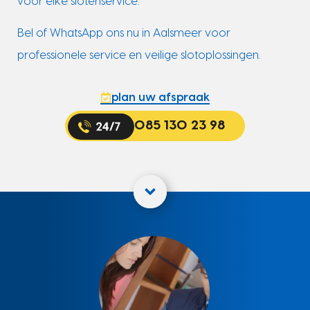
voor elke slotenservice.
Bel of WhatsApp ons nu in Aalsmeer voor
professionele service en veilige slotoplossingen.
plan uw afspraak
085 130 23 98