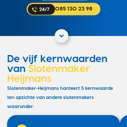
085 130 23 98
De vijf kernwaarden
van
Slotenmaker
Heijmans
Slotenmaker-Heijmans hanteert 5 kernwaarde
ten opzichte van andere slotenmakers
waaronder: