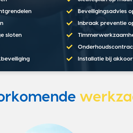
ontgrendelen
Beveiligingsadvies 
en
Inbraak preventie 
e sloten
Timmerwerkzaamh
Onderhoudscontrac
kbeveiliging
Installatie bij akko
oorkomende
werkz