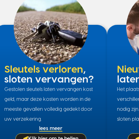
Sleutels verloren
,
Nieu
sloten vervangen?
late
Gestolen sleutels laten vervangen kost
Het plaa
geld, maar deze kosten worden in de
verschill
meeste gevallen volledig gedekt door
nodig zij
uw verzekering.
sloten pla
lees meer
Klik hier om te bellen