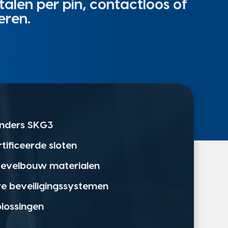
alen per pin, contactloos of
eren.
linders SKG3
rtificeerde sloten
 Gevelbouw materialen
we beveiligingssystemen
plossingen