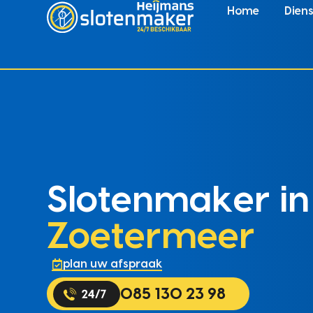
Home
Dien
Slotenmaker in
Zoetermeer
plan uw afspraak
085 130 23 98