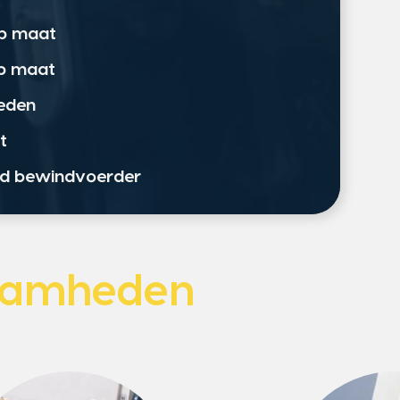
op maat
op maat
eden
t
ord bewindvoerder
aamheden