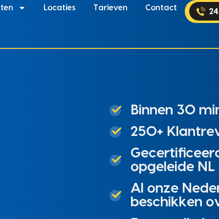
sten
Locaties
Tarieven
Contact
Binnen 30 min
250+ Klantrev
Gecertificeer
opgeleide NL 
Al onze Nede
beschikken o