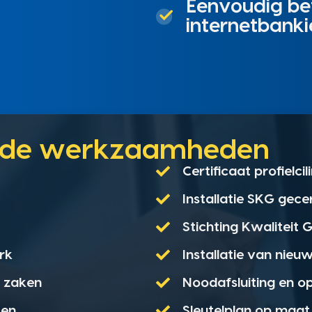
Eenvoudig bet
internetbanki
unde werkzaamheden
Certificaat profielci
Installatie SKG gece
Stichting Kwaliteit
rk
Installatie van nieu
e zaken
Noodafsluiting en o
ten
Sleutelplan op maat