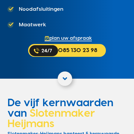
Noodafsluitingen
Maatwerk
plan uw afspraak
085 130 23 98
De vijf kernwaarden
van
Slotenmaker
Heijmans