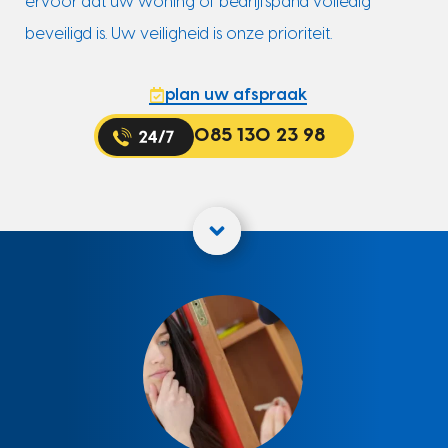
ervoor dat uw woning of bedrijfspand volledig
beveiligd is. Uw veiligheid is onze prioriteit.
plan uw afspraak
085 130 23 98