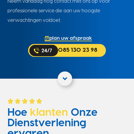
Neem vandaag nog contact met ons op voor
professionele service die aan uw hoogste
verwachtingen voldoet.
plan uw afspraak
085 130 23 98
Hoe
klanten
Onze
Dienstverlening
ervaren