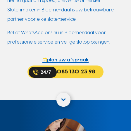
het nu gaat om spoed, preventie of herstel:
Slotenmaker in Bloemendaal is uw betrouwbare
partner voor elke slotenservice.
Bel of WhatsApp ons nu in Bloemendaal voor
professionele service en veilige slotoplossingen.
plan uw afspraak
085 130 23 98