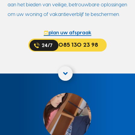
aan het bieden van veilige, betrouwbare oplossingen
om uw woning of vakantieverblijf te beschermen.
plan uw afspraak
085 130 23 98