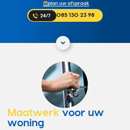
plan uw afspraak
085 130 23 98
Maatwerk
voor uw
woning