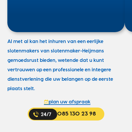
Al met al kan het inhuren van een eerlijke
slotenmakers van slotenmaker-Heijmans
gemoedsrust bieden, wetende dat u kunt
vertrouwen op een professionele en integere
dienstverlening die uw belangen op de eerste
plaats stelt.
plan uw afspraak
085 130 23 98