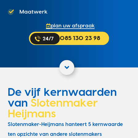
Maatwerk
plan uw afspraak
085 130 23 98
De vijf kernwaarden
van
Slotenmaker
Heijmans
Slotenmaker-Heijmans hanteert 5 kernwaarde
ten opzichte van andere slotenmakers