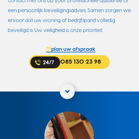
contact met ons op voor professionele assistentie of
een persoonlijk beveiligingsadvies. Samen zorgen we
ervoor dat uw woning of bedrijfspand volledig
beveiligd is. Uw veiligheid is onze prioriteit.
plan uw afspraak
085 130 23 98