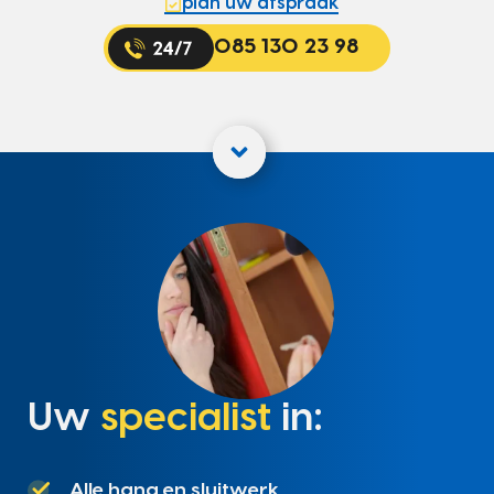
plan uw afspraak
085 130 23 98
Uw
specialist
in:
Alle hang en sluitwerk