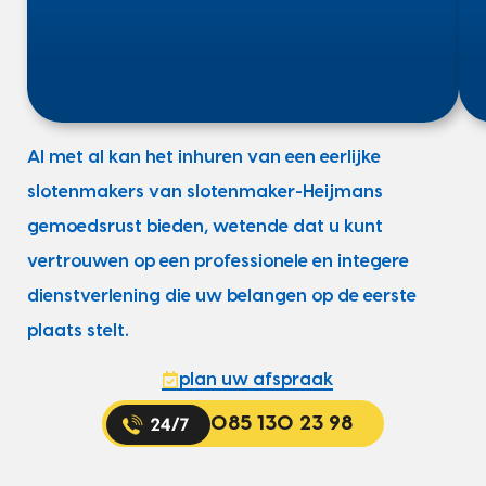
Al met al kan het inhuren van een eerlijke
slotenmakers van slotenmaker-Heijmans
gemoedsrust bieden, wetende dat u kunt
vertrouwen op een professionele en integere
dienstverlening die uw belangen op de eerste
plaats stelt.
plan uw afspraak
085 130 23 98