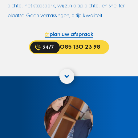
dichtbij het stadspark, wij zijn altijd dichtbij en snel ter
plaatse. Geen verrassingen, altijd kwaliteit.
plan uw afspraak
085 130 23 98