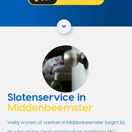
Slotenservice in
Middenbeemster
Veilig wonen of werken in Middenbeemster begint bij