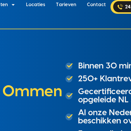
sten
Locaties
Tarieven
Contact
Binnen 30 min
250+ Klantrev
n
Ommen
Gecertificeer
opgeleide NL 
Al onze Nede
beschikken o