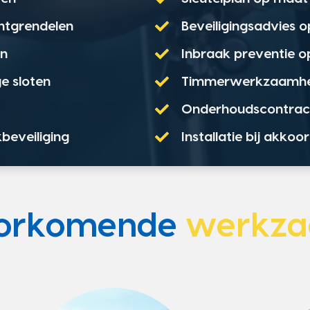
ontgrendelen
Beveiligingsadvies 
en
Inbraak preventie 
e sloten
Timmerwerkzaamh
Onderhoudscontrac
kbeveiliging
Installatie bij akko
oorkomende
werkz