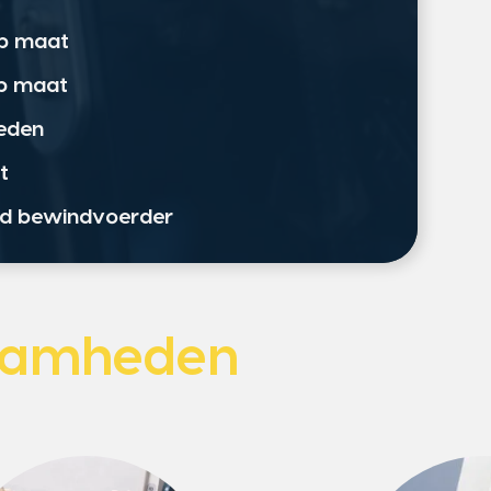
op maat
op maat
eden
t
ord bewindvoerder
aamheden