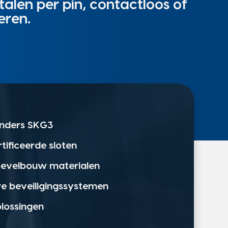
alen per pin, contactloos of
eren.
linders SKG3
rtificeerde sloten
 Gevelbouw materialen
we beveiligingssystemen
plossingen