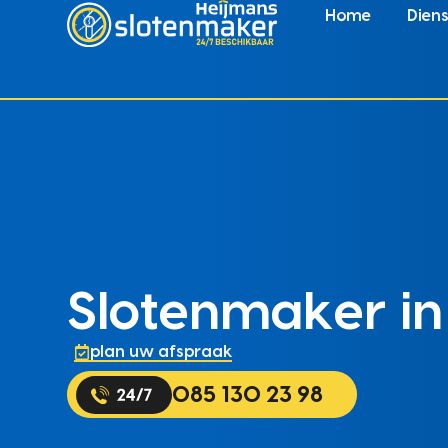
Home
Dien
Slotenmaker i
plan uw afspraak
085 130 23 98