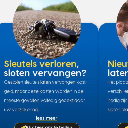
Sleutels verloren
,
Nieu
sloten vervangen?
late
Gestolen sleutels laten vervangen kost
Het plaa
geld, maar deze kosten worden in de
verschill
meeste gevallen volledig gedekt door
nodig zij
uw verzekering.
sloten pla
lees meer
Klik hier om te bellen