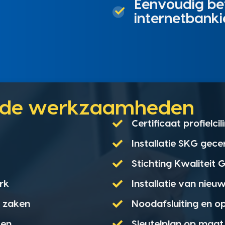
Eenvoudig bet
internetbanki
unde werkzaamheden
Certificaat profielci
Installatie SKG gece
Stichting Kwaliteit
rk
Installatie van nieu
e zaken
Noodafsluiting en o
ten
Sleutelplan op maat