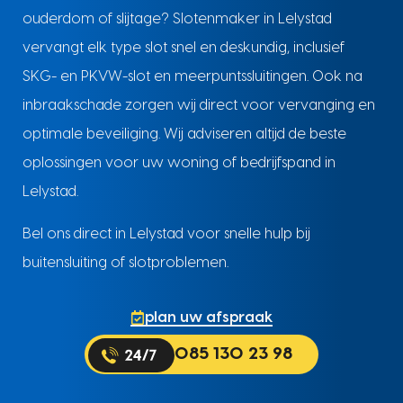
ouderdom of slijtage? Slotenmaker in Lelystad
vervangt elk type slot snel en deskundig, inclusief
SKG- en PKVW-slot en meerpuntssluitingen. Ook na
inbraakschade zorgen wij direct voor vervanging en
optimale beveiliging. Wij adviseren altijd de beste
oplossingen voor uw woning of bedrijfspand in
Lelystad.
Bel ons direct in Lelystad voor snelle hulp bij
buitensluiting of slotproblemen.
plan uw afspraak
085 130 23 98