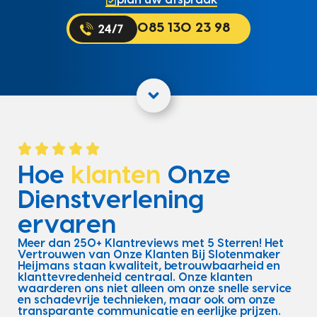
085 130 23 98
Hoe
klanten
Onze
Dienstverlening
ervaren
Meer dan 250+ Klantreviews met 5 Sterren! Het
Vertrouwen van Onze Klanten Bij Slotenmaker
Heijmans staan kwaliteit, betrouwbaarheid en
klanttevredenheid centraal. Onze klanten
waarderen ons niet alleen om onze snelle service
en schadevrije technieken, maar ook om onze
transparante communicatie en eerlijke prijzen.