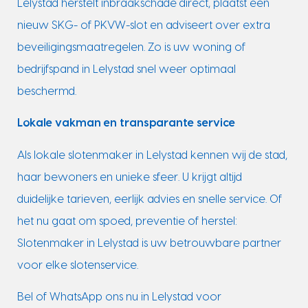
Lelystad herstelt inbraakschade direct, plaatst een
nieuw SKG- of PKVW-slot en adviseert over extra
beveiligingsmaatregelen. Zo is uw woning of
bedrijfspand in Lelystad snel weer optimaal
beschermd.
Lokale vakman en transparante service
Als lokale slotenmaker in Lelystad kennen wij de stad,
haar bewoners en unieke sfeer. U krijgt altijd
duidelijke tarieven, eerlijk advies en snelle service. Of
het nu gaat om spoed, preventie of herstel:
Slotenmaker in Lelystad is uw betrouwbare partner
voor elke slotenservice.
Bel of WhatsApp ons nu in Lelystad voor