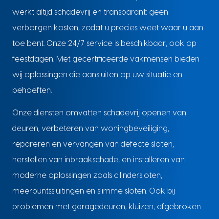
werkt altijd schadevrij en transparant: geen
verborgen kosten, zodat u precies weet waar u aan
toe bent. Onze 24/7 service is beschikbaar, ook op
feestdagen. Met gecertificeerde vakmensen bieden
wij oplossingen die aansluiten op uw situatie en
behoeften.
Onze diensten omvatten schadevrij openen van
deuren, verbeteren van woningbeveiliging,
repareren en vervangen van defecte sloten,
herstellen van inbraakschade, en installeren van
moderne oplossingen zoals cilindersloten,
meerpuntssluitingen en slimme sloten. Ook bij
problemen met garagedeuren, kluizen, afgebroken