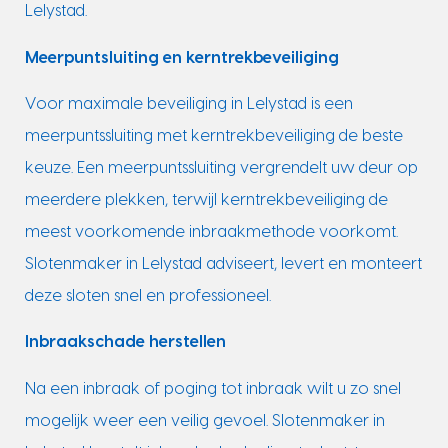
Lelystad.
Meerpuntsluiting en kerntrekbeveiliging
Voor maximale beveiliging in Lelystad is een
meerpuntssluiting met kerntrekbeveiliging de beste
keuze. Een meerpuntssluiting vergrendelt uw deur op
meerdere plekken, terwijl kerntrekbeveiliging de
meest voorkomende inbraakmethode voorkomt.
Slotenmaker in Lelystad adviseert, levert en monteert
deze sloten snel en professioneel.
Inbraakschade herstellen
Na een inbraak of poging tot inbraak wilt u zo snel
mogelijk weer een veilig gevoel. Slotenmaker in