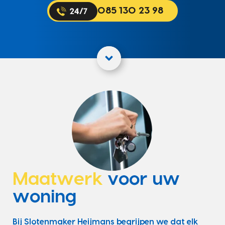
085 130 23 98
Maatwerk
voor uw
woning
Bij Slotenmaker Heijmans begrijpen we dat elk