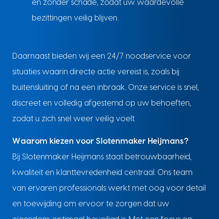
en zonder schade, zodat uw waardevolle
bezittingen veilig blijven.
Daarnaast bieden wij een 24/7 noodservice voor
situaties waarin directe actie vereist is, zoals bij
buitensluiting of na een inbraak. Onze service is snel,
discreet en volledig afgestemd op uw behoeften,
zodat u zich snel weer veilig voelt.
Waarom kiezen voor Slotenmaker Heijmans?
Bij Slotenmaker Heijmans staat betrouwbaarheid,
kwaliteit en klanttevredenheid centraal. Ons team
van ervaren professionals werkt met oog voor detail
en toewijding om ervoor te zorgen dat uw