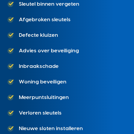
Sleutel binnen vergeten
Afgebroken sleutels
Defecte kluizen
Advies over beveiliging
Inbraakschade
Woning beveiligen
Meerpuntsluitingen
Verloren sleutels
Nieuwe sloten installeren