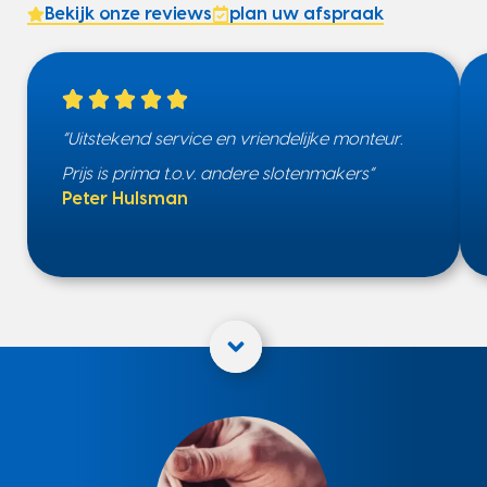
Bekijk onze reviews
plan uw afspraak
“Uitstekend service en vriendelijke monteur.
Prijs is prima t.o.v. andere slotenmakers”
Peter Hulsman