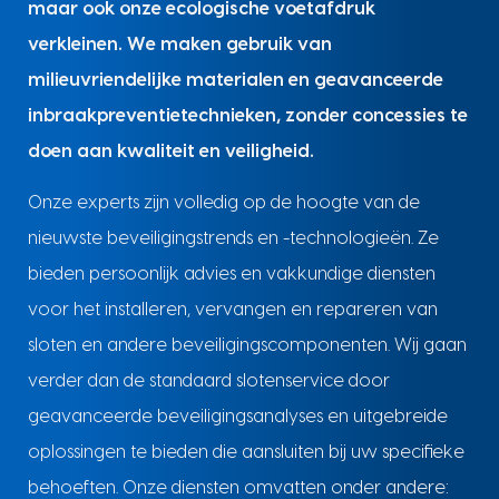
maar ook onze ecologische voetafdruk
verkleinen. We maken gebruik van
milieuvriendelijke materialen en geavanceerde
inbraakpreventietechnieken, zonder concessies te
doen aan kwaliteit en veiligheid.
Onze experts zijn volledig op de hoogte van de
nieuwste beveiligingstrends en -technologieën. Ze
bieden persoonlijk advies en vakkundige diensten
voor het installeren, vervangen en repareren van
sloten en andere beveiligingscomponenten. Wij gaan
verder dan de standaard slotenservice door
geavanceerde beveiligingsanalyses en uitgebreide
oplossingen te bieden die aansluiten bij uw specifieke
behoeften. Onze diensten omvatten onder andere: