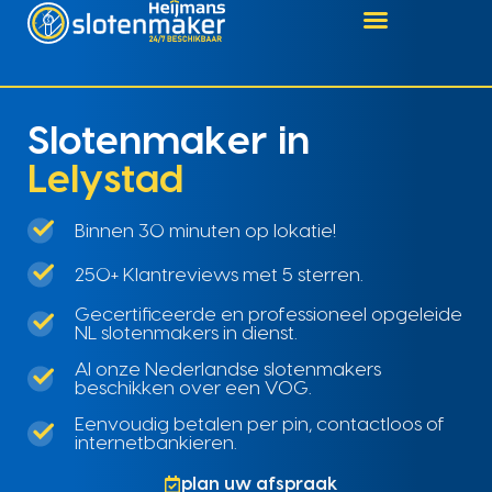
Slotenmaker in
Lelystad
Binnen 30 minuten op lokatie!
250+ Klantreviews met 5 sterren.
Gecertificeerde en professioneel opgeleide
NL slotenmakers in dienst.
Al onze Nederlandse slotenmakers
beschikken over een VOG.
Eenvoudig betalen per pin, contactloos of
internetbankieren.
plan uw afspraak