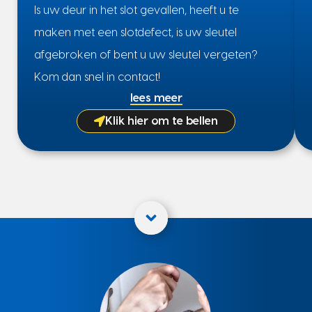
Is uw deur in het slot gevallen, heeft u te
maken met een slotdefect, is uw sleutel
afgebroken of bent u uw sleutel vergeten?
Kom dan snel in contact!
lees meer
Klik hier om te bellen