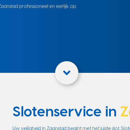
aanstad professioneel en eerlijk op.
Slotenservice in
Z
Uw veiligheid in Zaanstad begint met het juiste slot. Sl