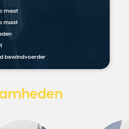
op maat
op maat
eden
t
ord bewindvoerder
aamheden