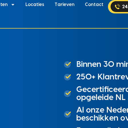
sten
Locaties
Tarieven
Contact
Binnen 30 min
250+ Klantrev
Gecertificeer
opgeleide NL 
Al onze Nede
beschikken o