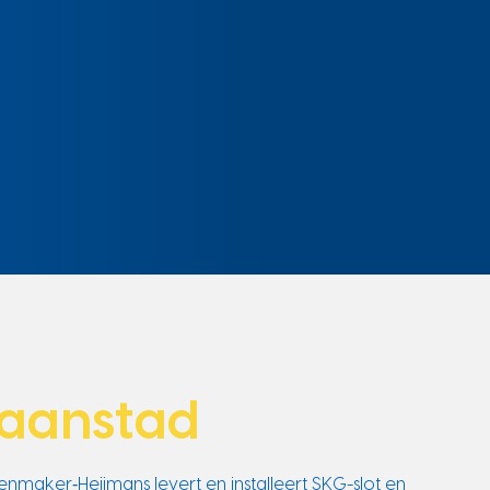
aanstad
otenmaker‑Heijmans levert en installeert SKG-slot en