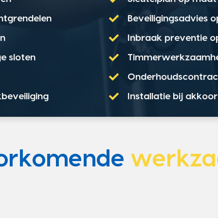
ontgrendelen
Beveiligingsadvies 
en
Inbraak preventie 
e sloten
Timmerwerkzaamh
Onderhoudscontrac
kbeveiliging
Installatie bij akko
oorkomende
werkz