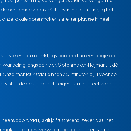
, meerpuntssluiting vervangen, sloten vervangen na
ij de beroemde Zaanse Schans, in het centrum, bij het
nze lokale slotenmaker is snel ter plaatse in heel
eurt vaker dan u denkt, bijvoorbeeld na een dagje op
wandeling langs de rivier. Slotenmaker‑Heijmans is dé
d. Onze monteur staat binnen 30 minuten bij u voor de
t slot of de deur te beschadigen. U kunt direct weer
r
 ineens doordraait, is altijd frustrerend, zeker als u net
enmaker‑Heijmans verwijdert de afgebroken sleutel