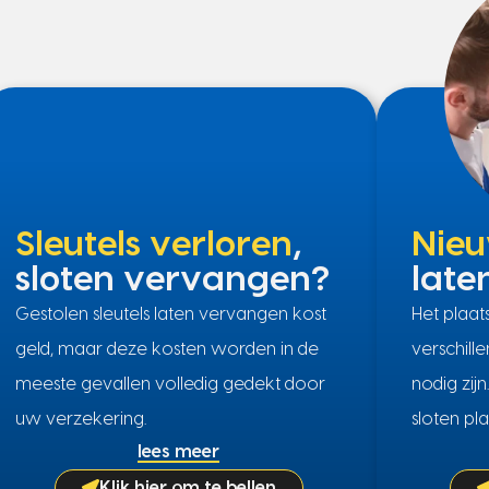
Sleutels verloren
,
Nieu
sloten vervangen?
late
Gestolen sleutels laten vervangen kost
Het plaa
geld, maar deze kosten worden in de
verschill
meeste gevallen volledig gedekt door
nodig zij
uw verzekering.
sloten pla
lees meer
Klik hier om te bellen