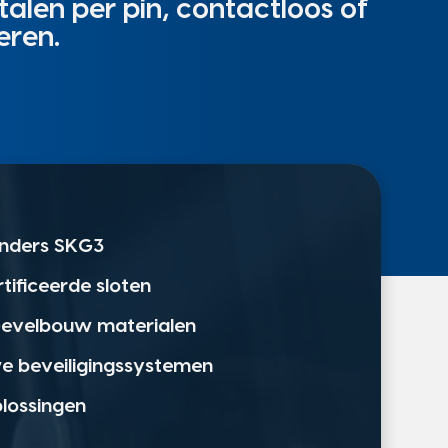
alen per pin, contactloos of
eren.
linders SKG3
rtificeerde sloten
 Gevelbouw materialen
we beveiligingssystemen
plossingen