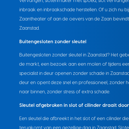
vervangen, slotenmaker met spoed, slot vervangen
inbraak en inbraakschade herstellen. Of u zich nu b
Zaantheater of aan de oevers van de Zaan bevindt, o
Zaanstad.
Buitengesloten zonder sleutel
Buitengesloten zonder sleutel in Zaanstad? Het geb
de markt, een bezoek aan een molen of tijdens een 
specialist in deur openen zonder schade in Zaansta
deur en opent deze snel en professioneel, zonder he
naar binnen, zonder stress of extra schade.
Sleutel afgebroken in slot of cilinder draait doo
Een sleutel die afbreekt in het slot of een cilinder die
terugkomt van een gezellige dag in Zaanstad. Slot