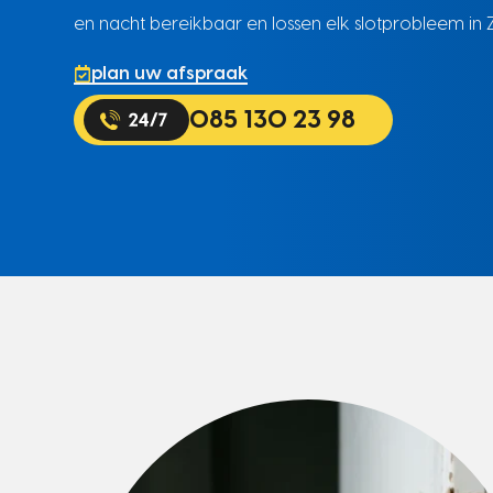
en nacht bereikbaar en lossen elk slotprobleem in Z
plan uw afspraak
085 130 23 98