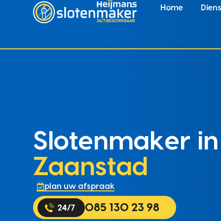
Home
Dien
Slotenmaker in
Zaanstad
plan uw afspraak
085 130 23 98