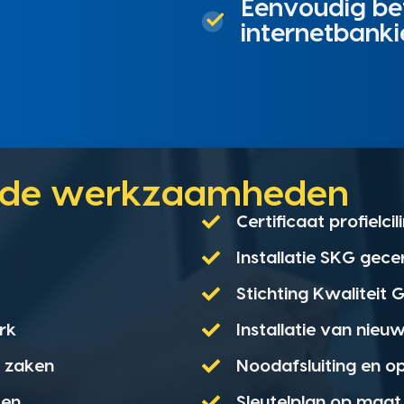
Eenvoudig bet
internetbanki
unde werkzaamheden
Certificaat profielci
Installatie SKG gece
Stichting Kwaliteit
rk
Installatie van nieu
e zaken
Noodafsluiting en o
ten
Sleutelplan op maat