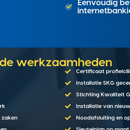
Eenvoudig bet
internetbanki
unde werkzaamheden
Certificaat profielci
Installatie SKG gece
Stichting Kwaliteit
rk
Installatie van nieu
e zaken
Noodafsluiting en o
ten
Sleutelplan op maat