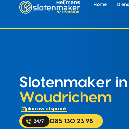
Home
Dien
Slotenmaker in
Woudrichem
plan uw afspraak
085 130 23 98