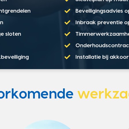
ontgrendelen
Beveiligingsadvies 
en
Inbraak preventie 
e sloten
Timmerwerkzaamh
Onderhoudscontrac
kbeveiliging
Installatie bij akko
oorkomende
werkz