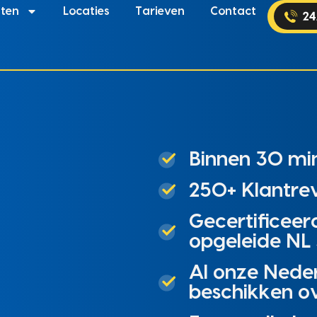
sten
Locaties
Tarieven
Contact
Binnen 30 min
250+ Klantrev
Gecertificeer
opgeleide NL 
Al onze Nede
beschikken o