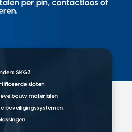
alen per pin, contactloos of
eren.
linders SKG3
rtificeerde sloten
 Gevelbouw materialen
we beveiligingssystemen
plossingen