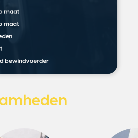
op maat
op maat
eden
t
ord bewindvoerder
aamheden