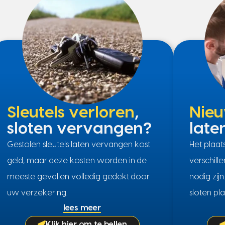
Sleutels verloren
,
Nieu
sloten vervangen?
late
Gestolen sleutels laten vervangen kost
Het plaa
geld, maar deze kosten worden in de
verschill
meeste gevallen volledig gedekt door
nodig zij
uw verzekering.
sloten pla
lees meer
Klik hier om te bellen