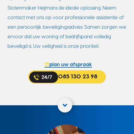
Slotenmaker Heijmans de ideale oplossing. Neem
contact met ons op voor professionele assistentie of
een persoonlijk beveiligingsadvies. Samen zorgen we
ervoor dat uw woning of bedrijfspand volledig
beveiligd is. Uw veiligheid is onze prioriteit.
plan uw afspraak
085 130 23 98