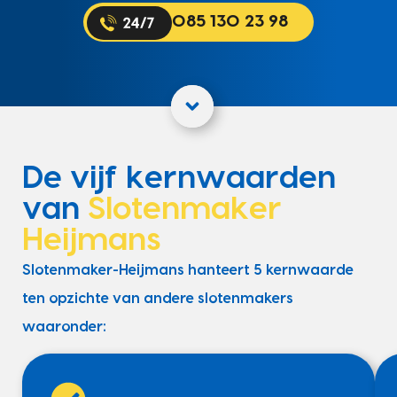
085 130 23 98
De vijf kernwaarden
van
Slotenmaker
Heijmans
Slotenmaker-Heijmans hanteert 5 kernwaarde
ten opzichte van andere slotenmakers
waaronder: