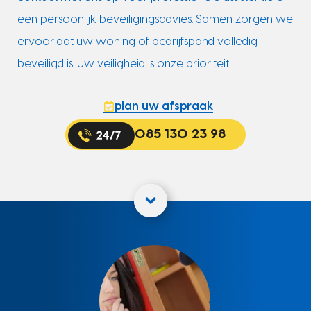
een persoonlijk beveiligingsadvies. Samen zorgen we
ervoor dat uw woning of bedrijfspand volledig
beveiligd is. Uw veiligheid is onze prioriteit.
plan uw afspraak
085 130 23 98