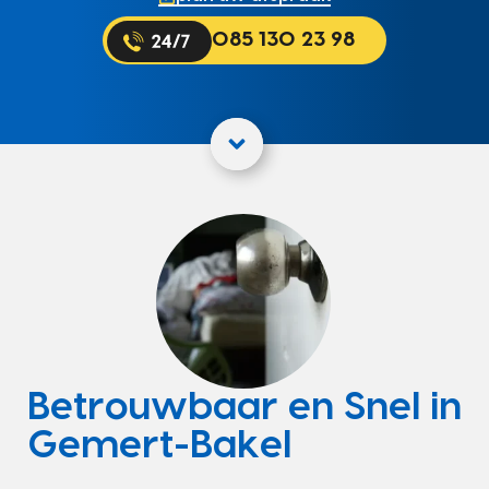
085 130 23 98
Betrouwbaar en Snel in
Gemert-Bakel