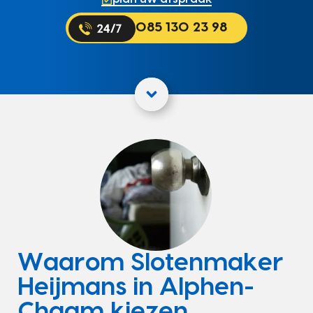
085 130 23 98
Waarom Slotenmaker
Heijmans in Alphen-
Chaam kiezen