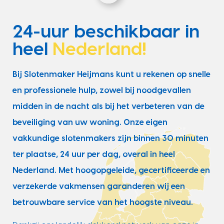
24-uur beschikbaar in
heel
Nederland!
Bij Slotenmaker Heijmans kunt u rekenen op snelle
en professionele hulp, zowel bij noodgevallen
midden in de nacht als bij het verbeteren van de
beveiliging van uw woning. Onze eigen
vakkundige slotenmakers zijn binnen 30 minuten
ter plaatse, 24 uur per dag, overal in heel
Nederland. Met hoogopgeleide, gecertificeerde en
verzekerde vakmensen garanderen wij een
betrouwbare service van het hoogste niveau.