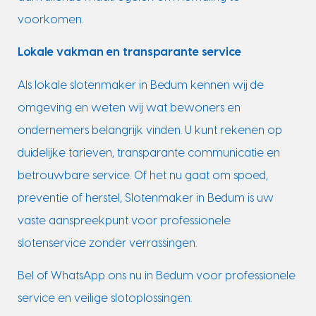
voorkomen.
Lokale vakman en transparante service
Als lokale slotenmaker in Bedum kennen wij de
omgeving en weten wij wat bewoners en
ondernemers belangrijk vinden. U kunt rekenen op
duidelijke tarieven, transparante communicatie en
betrouwbare service. Of het nu gaat om spoed,
preventie of herstel, Slotenmaker in Bedum is uw
vaste aanspreekpunt voor professionele
slotenservice zonder verrassingen.
Bel of WhatsApp ons nu in Bedum voor professionele
service en veilige slotoplossingen.