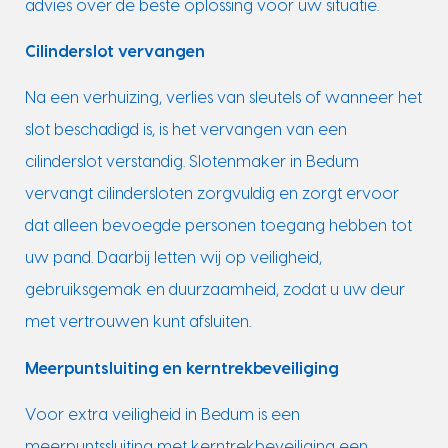
advies over de beste oplossing voor uw situatie.
Cilinderslot vervangen
Na een verhuizing, verlies van sleutels of wanneer het
slot beschadigd is, is het vervangen van een
cilinderslot verstandig. Slotenmaker in Bedum
vervangt cilindersloten zorgvuldig en zorgt ervoor
dat alleen bevoegde personen toegang hebben tot
uw pand. Daarbij letten wij op veiligheid,
gebruiksgemak en duurzaamheid, zodat u uw deur
met vertrouwen kunt afsluiten.
Meerpuntsluiting en kerntrekbeveiliging
Voor extra veiligheid in Bedum is een
meerpuntssluiting met kerntrekbeveiliging een