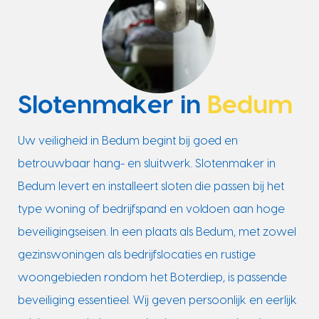
Slotenmaker in
Bedum
Uw veiligheid in Bedum begint bij goed en
betrouwbaar hang- en sluitwerk. Slotenmaker in
Bedum levert en installeert sloten die passen bij het
type woning of bedrijfspand en voldoen aan hoge
beveiligingseisen. In een plaats als Bedum, met zowel
gezinswoningen als bedrijfslocaties en rustige
woongebieden rondom het Boterdiep, is passende
beveiliging essentieel. Wij geven persoonlijk en eerlijk