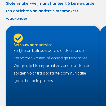
Slotenmaker-Heijmans hanteert 5 kernwaarde
ten opzichte van andere slotenmakers
waaronder:
Betrouwbare service
Eerlijke en betrouwbare diensten zonder
verborgen kosten of onnodige reparaties.
Wij zijn altijd transparant zover de kosten en
zorgen voor transparante communicatie
tijdens het hele proces.