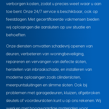
verborgen kosten, zodat u precies weet waar u aan
toe bent. Onze 24/7 service is beschikbaar, ook op
feestdagen. Met gecertificeerde vakmensen bieden
wij oplossingen die aansluiten op uw situatie en
behoeften.
Onze diensten omvatten schadevrij openen van
deuren, verbeteren van woningbeveiliging,
repareren en vervangen van defecte sloten,
herstellen van inbraakschade, en installeren van
moderne oplossingen zoals cilindersloten,
meerpuntssluitingen en slimme sloten. Ook bij
problemen met garagedeuren, kluizen, afgebroken
sleutels of voordeursloten kunt u op ons rekenen. Wij
werken met hoogwaardige materialen voor