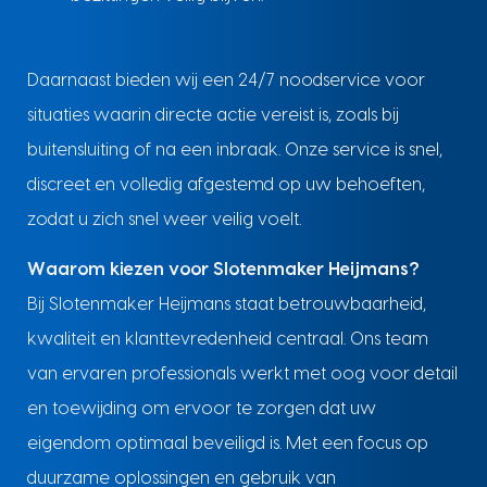
Daarnaast bieden wij een 24/7 noodservice voor
situaties waarin directe actie vereist is, zoals bij
buitensluiting of na een inbraak. Onze service is snel,
discreet en volledig afgestemd op uw behoeften,
zodat u zich snel weer veilig voelt.
Waarom kiezen voor Slotenmaker Heijmans?
Bij Slotenmaker Heijmans staat betrouwbaarheid,
kwaliteit en klanttevredenheid centraal. Ons team
van ervaren professionals werkt met oog voor detail
en toewijding om ervoor te zorgen dat uw
eigendom optimaal beveiligd is. Met een focus op
duurzame oplossingen en gebruik van