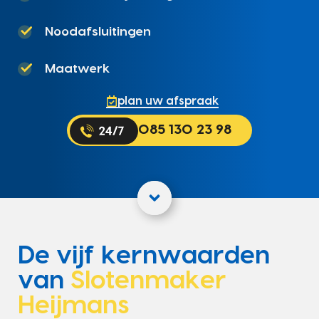
Noodafsluitingen
Maatwerk
plan uw afspraak
085 130 23 98
De vijf kernwaarden
van
Slotenmaker
Heijmans