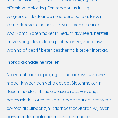
effectieve oplossing. Een meerpuntssluiting
vergrendelt de deur op meerdere punten, terwijl
kerntrekbeveiliging het uittrekken van de cilinder
voorkomt. Slotenmaker in Bedum adviseert, herstelt
en vervangt deze sloten professioneel, zodat uw
woning of bedrijf beter beschermd is tegen inbraak.
Inbraakschade herstellen
Na een inbraak of poging tot inbraak wilt u zo snel
mogelijk weer een veilig gevoel. Slotenmaker in
Bedum herstelt inbraakschade direct, vervangt
beschadigde sloten en zorgt ervoor dat deuren weer
correct afsluitbaar zijn. Daarnaast adviseren wij over
aanvullende maatregelen om herhaling te