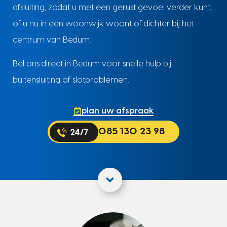
afsluiting, zodat u met een gerust gevoel verder kunt,
of u nu in een woonwijk woont of dichter bij het
centrum van Bedum.
Bel ons direct in Bedum voor snelle hulp bij
buitensluiting of slotproblemen.
plan uw afspraak
085 130 23 98