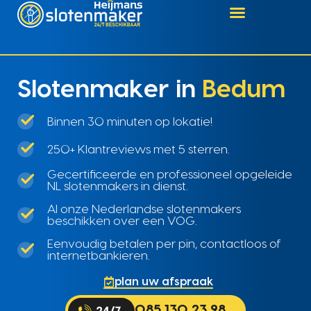
Slotenmaker in
Bedum
Binnen 30 minuten op lokatie!
250+ Klantreviews met 5 sterren.
Gecertificeerde en professioneel opgeleide
NL slotenmakers in dienst.
Al onze Nederlandse slotenmakers
beschikken over een VOG.
Eenvoudig betalen per pin, contactloos of
internetbankieren.
plan uw afspraak
085 130 23 98