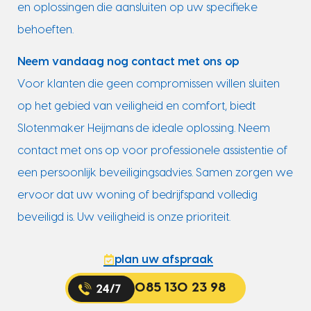
en oplossingen die aansluiten op uw specifieke
behoeften.
Neem vandaag nog contact met ons op
Voor klanten die geen compromissen willen sluiten
op het gebied van veiligheid en comfort, biedt
Slotenmaker Heijmans de ideale oplossing. Neem
contact met ons op voor professionele assistentie of
een persoonlijk beveiligingsadvies. Samen zorgen we
ervoor dat uw woning of bedrijfspand volledig
beveiligd is. Uw veiligheid is onze prioriteit.
plan uw afspraak
085 130 23 98