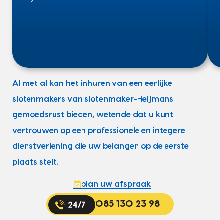
Al met al kan het inhuren van een eerlijke
slotenmakers van slotenmaker-Heijmans
gemoedsrust bieden, wetende dat u kunt
vertrouwen op een professionele en integere
dienstverlening die uw belangen op de eerste
plaats stelt.
plan uw afspraak
085 130 23 98