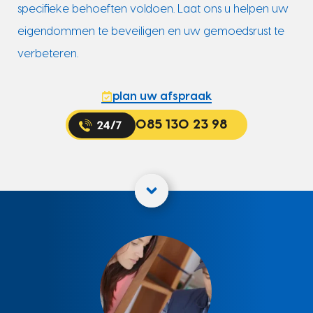
specifieke behoeften voldoen. Laat ons u helpen uw
eigendommen te beveiligen en uw gemoedsrust te
verbeteren.
plan uw afspraak
085 130 23 98